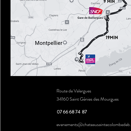
Route de Valergues
34160 Saint Génies des Mourgues
07 66 68 74 87
evenements@chateausaintecolombedeb.